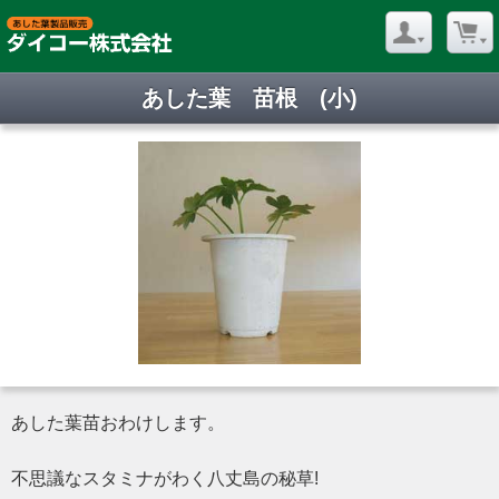
あした葉
あした葉 苗根 (小)
粉末・苗
根・あし
た葉うど
ん・本場
讃岐うど
あした葉苗おわけします。
ん｜あし
不思議なスタミナがわく八丈島の秘草!