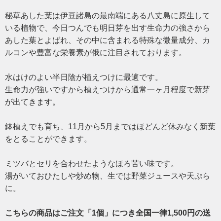
秘草あした葉は伊豆諸島の最南端にある八丈島に原生して
た葉商品
いる植物で、今日つんでも明日芽を出す生命力の強さから
あした葉とよばれ、その中に含まれる特殊な微量成分、カ
の通信販
ルコンや豊富な栄養素が俄に注目されております。
水はけのよい半日陰が植えつけに最適です。
売
生命力が強いですから植えつけから通常一ヶ月程度で新芽
が出てきます。
鉢植えでも育ち、11月から5月まではほどんど休みなく新葉
をとることができます。
ミツバとセリを合わせたようなほろ苦い味です。
湯がいておひたしや炒め物、生では野菜ジュースや天ぷら
に。
こちらの商品はご注文「1個」につき全国一律1,500円の送